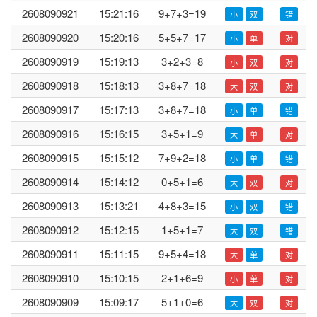
2608090921
15:21:16
9+7+3=19
小
双
错
2608090920
15:20:16
5+5+7=17
小
单
对
2608090919
15:19:13
3+2+3=8
小
双
对
2608090918
15:18:13
3+8+7=18
大
双
对
2608090917
15:17:13
3+8+7=18
小
单
错
2608090916
15:16:15
3+5+1=9
大
单
对
2608090915
15:15:12
7+9+2=18
小
单
错
2608090914
15:14:12
0+5+1=6
大
双
对
2608090913
15:13:21
4+8+3=15
小
双
错
2608090912
15:12:15
1+5+1=7
大
双
错
2608090911
15:11:15
9+5+4=18
大
单
对
2608090910
15:10:15
2+1+6=9
小
单
对
2608090909
15:09:17
5+1+0=6
大
双
对