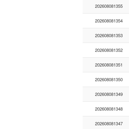
202608081355
202608081354
202608081353
202608081352
202608081351
202608081350
202608081349
202608081348
202608081347