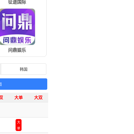
征途国际
问鼎娱乐
韩国
图
双
大单
大双
大
单