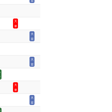
双
大
单
大
双
大
双
小
双
大
单
大
双
小