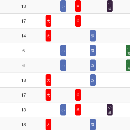
小
13
小
单
单
17
大
单
14
大
双
6
小
双
6
小
双
18
大
双
17
大
单
小
13
小
单
单
18
大
双