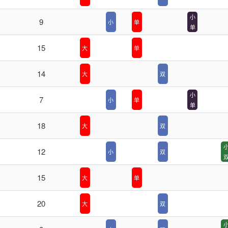
小
9
小
单
单
15
大
单
14
大
双
小
7
小
单
单
18
大
双
12
小
双
15
大
单
20
大
双