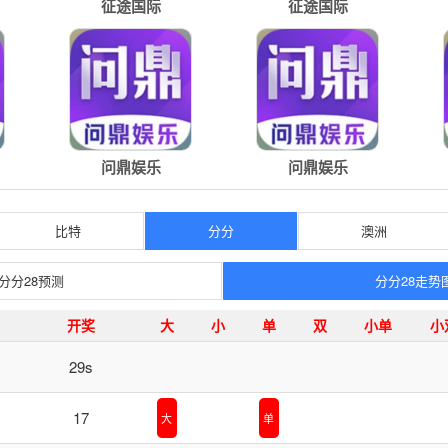
征途国际
征途国际
问鼎娱乐
问鼎娱乐
比特
分分
澳洲
分分28预测
分分28走势
开奖
大
小
单
双
小单
小
28s
17
大
单