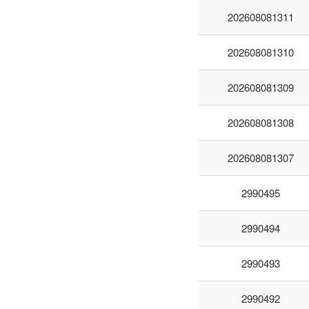
202608081311
202608081310
202608081309
202608081308
202608081307
2990495
2990494
2990493
2990492