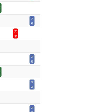
小
双
大
双
大
单
大
双
小
双
大
双
大