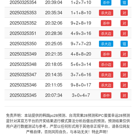
20250325354
20:39:04
1+2+7=10
杀中
错
20250325353
20:35:34
1+1+8=10
杀大边
对
20250325352
20:32:06
9+2+8=19
杀中
对
20250325351
20:28:36
4+9+3=16
杀大边
对
20250325350
20:25:05
9+7+7=23
杀大边
错
20250325349
20:21:35
4+8+8=20
杀中
对
20250325348
20:18:05
5+6+3=14
杀小边
对
20250325347
20:14:35
3+7+6=16
杀大边
对
20250325346
20:11:05
9+8+0=17
杀大边
对
20250325345
20:07:34
3+0+4=7
杀中
对
免责声明：本站提供的韩国pc28预测、台湾宾果28预测和PC蛋蛋幸运28预测
是针对其官方平台的开奖结果进行模式算法分析后做出的预测，预测结果仅供
用户进行数据测试与参考，严禁以任何形式用于其他非正规平台，请各位网友
严格自律，否则风险自负，与本站无关！特此声明！