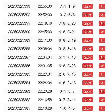
20250325393
22:55:30
7+1+1=9
杀6尾
对
20250325392
22:52:00
0+2+6=8
杀3尾
对
20250325391
22:48:46
7+8+8=23
杀6尾
对
20250325390
22:45:00
4+8+9=21
杀8尾
对
20250325389
22:41:30
6+8+5=19
杀3尾
对
20250325388
22:38:04
3+8+5=16
杀9尾
对
20250325387
22:34:34
5+1+7=13
杀0尾
对
20250325386
22:31:05
6+8+9=23
杀1尾
对
20250325385
22:27:34
2+6+7=15
杀0尾
对
20250325384
22:24:04
4+6+8=18
杀6尾
对
20250325383
22:20:28
3+1+3=7
杀5尾
对
20250325382
22:16:58
0+7+7=14
杀5尾
对
20250325381
22:13:28
1+0+4=5
杀2尾
对