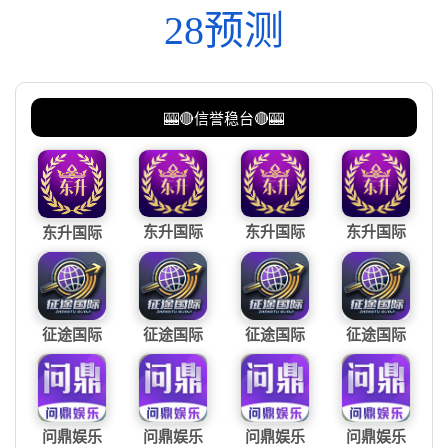
28预测
韩国pc28中边预测|韩国28在线精准计划|开奖结果|走势图
🎰🔴信誉稳台🔴🎰
东升国际
东升国际
东升国际
东升国际
征途国际
征途国际
征途国际
征途国际
问鼎娱乐
问鼎娱乐
问鼎娱乐
问鼎娱乐