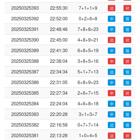
20250325393
22:55:30
7+1+1=9
边
对
20250325392
22:52:00
0+2+6=8
中
错
20250325391
22:48:46
7+8+8=23
中
错
20250325390
22:45:00
4+8+9=21
边
对
20250325389
22:41:30
6+8+5=19
中
错
20250325388
22:38:04
3+8+5=16
中
对
20250325387
22:34:34
5+1+7=13
边
错
20250325386
22:31:05
6+8+9=23
中
错
20250325385
22:27:34
2+6+7=15
中
对
20250325384
22:24:04
4+6+8=18
中
错
20250325383
22:20:28
3+1+3=7
中
错
20250325382
22:16:58
0+7+7=14
边
错
20250325381
22:13:28
1+0+4=5
边
对