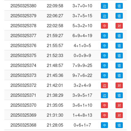
20250325380
22:09:58
3+7+0=10
边
错
20250325379
22:06:27
3+7+5=15
边
错
20250325378
22:02:58
5+3+2=10
中
对
20250325377
21:59:27
6+9+4=19
中
错
20250325376
21:55:57
4+1+0=5
中
错
20250325375
21:52:33
0+0+9=9
中
错
20250325374
21:48:57
7+9+9=25
中
错
20250325373
21:45:36
9+7+6=22
中
错
20250325372
21:42:01
3+2+4=9
边
对
20250325371
21:38:29
3+9+5=17
边
错
20250325370
21:35:05
3+6+1=10
中
对
20250325369
21:31:30
1+4+8=13
中
对
20250325368
21:28:05
0+6+1=7
中
错