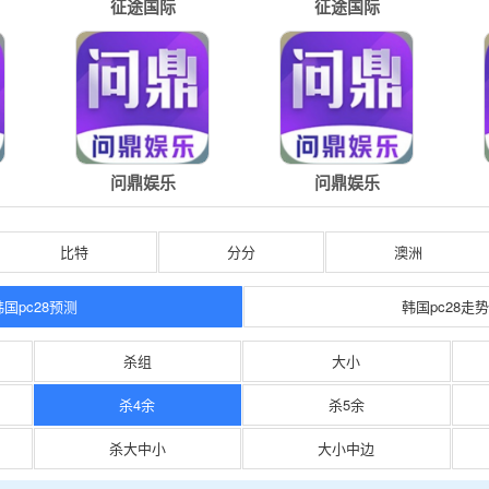
征途国际
征途国际
问鼎娱乐
问鼎娱乐
比特
分分
澳洲
韩国pc28预测
韩国pc28走
杀组
大小
杀4余
杀5余
杀大中小
大小中边