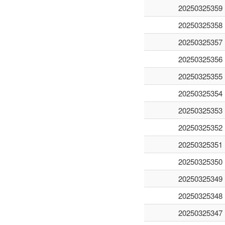
20250325359
20250325358
20250325357
20250325356
20250325355
20250325354
20250325353
20250325352
20250325351
20250325350
20250325349
20250325348
20250325347