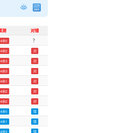
预测
对错
？
4余0
4余2
对
4余3
对
4余3
对
4余1
对
4余2
对
4余2
对
4余0
错
4余1
错
4余3
错