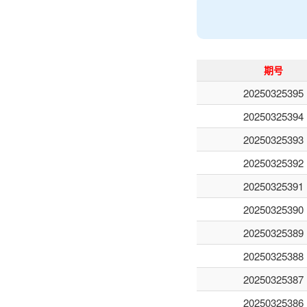
期号
20250325395
20250325394
20250325393
20250325392
20250325391
20250325390
20250325389
20250325388
20250325387
20250325386