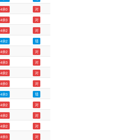
4余0
对
4余3
对
4余2
对
4余2
错
4余2
对
4余3
对
4余2
对
4余0
对
4余3
错
4余2
对
4余2
对
4余2
对
4余3
对