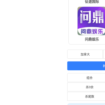
征途国际
问鼎娱乐
加拿大
组合
杀3余
杀尾数